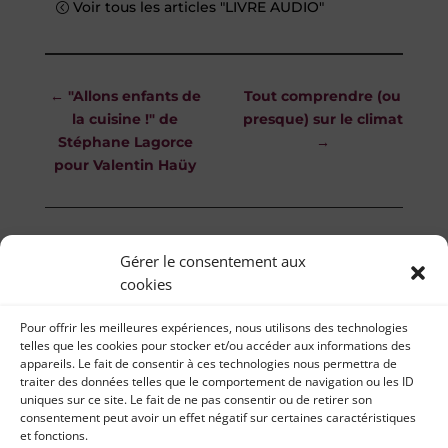
Voir tous les articles "LIVRE AUDIO"
←
"Allons enfants de
Tout comprendre (ou
la cuisine !" de
presque) sur le climat
Stéphane Lagorce
→
pour Valentin Haüy
Gérer le consentement aux
cookies
Pour offrir les meilleures expériences, nous utilisons des technologies
telles que les cookies pour stocker et/ou accéder aux informations des
appareils. Le fait de consentir à ces technologies nous permettra de
traiter des données telles que le comportement de navigation ou les ID
uniques sur ce site. Le fait de ne pas consentir ou de retirer son
consentement peut avoir un effet négatif sur certaines caractéristiques
et fonctions.