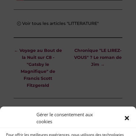
Voir tous les articles "LITTERATURE"
←
Voyage au Bout de
Chronique "LE LIREZ-
la Nuit sur C8 -
VOUS" ? Le roman de
"Gatsby le
Jim
→
Magnifique" de
Francis Scott
Fitzgerald
Gérer le consentement aux
cookies
Pour offrir les meilleures expériences, nous utilisons des technologies