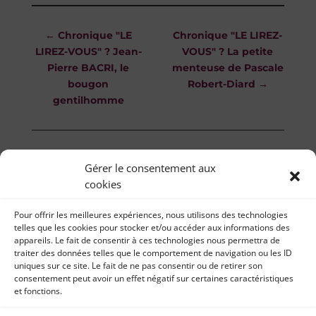
←
Chronique "LE
Chronique "LE LIREZ-
LIREZ-VOUS" ? Jean-
VOUS" ? La petite
Pierre BACRI, le
menteuse de Pascale
bougon
Robert-Diard
→
gentilhomme
Gérer le consentement aux
cookies
Pour offrir les meilleures expériences, nous utilisons des technologies
telles que les cookies pour stocker et/ou accéder aux informations des
appareils. Le fait de consentir à ces technologies nous permettra de
traiter des données telles que le comportement de navigation ou les ID
uniques sur ce site. Le fait de ne pas consentir ou de retirer son
consentement peut avoir un effet négatif sur certaines caractéristiques
et fonctions.
Il était une fois… 2019