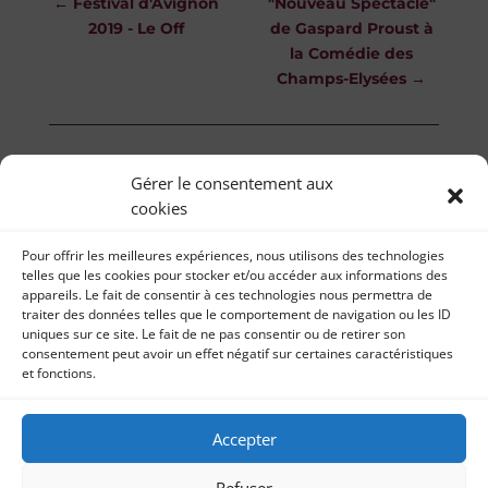
←
Festival d'Avignon
"Nouveau Spectacle"
2019 - Le Off
de Gaspard Proust à
la Comédie des
Champs-Elysées
→
Gérer le consentement aux
cookies
Pour offrir les meilleures expériences, nous utilisons des technologies
telles que les cookies pour stocker et/ou accéder aux informations des
appareils. Le fait de consentir à ces technologies nous permettra de
traiter des données telles que le comportement de navigation ou les ID
uniques sur ce site. Le fait de ne pas consentir ou de retirer son
consentement peut avoir un effet négatif sur certaines caractéristiques
et fonctions.
Il était une fois… 2019
Accepter
Mentions légales | Réalisation
Refuser