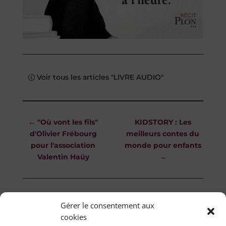
Voir tous les articles "LIVRE AUDIO"
←
"Où vont les fils"
KIDSTORY : Les
d'Olivier Frébourg
meilleurs contes du
pour l'association
monde pour enfants
Valentin Haüy
→
Gérer le consentement aux
cookies