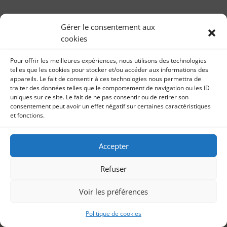
« Xavier Dupont De Ligonnès, l’enquête » pour
l’Association Valentin Haüy
Gérer le consentement aux
par
Livre audio Sonia Imbert 28 mai 2021 Mon 19ème
Sonia Imbert
|
28, Mai 2021
|
Livre audio
cookies
enregistrement de livre audio pour l’Association
Valentin Haüy d’aide aux malvoyants est...
Pour offrir les meilleures expériences, nous utilisons des technologies
telles que les cookies pour stocker et/ou accéder aux informations des
appareils. Le fait de consentir à ces technologies nous permettra de
traiter des données telles que le comportement de navigation ou les ID
uniques sur ce site. Le fait de ne pas consentir ou de retirer son
consentement peut avoir un effet négatif sur certaines caractéristiques
et fonctions.
Accepter
Refuser
Voir les préférences
Politique de cookies