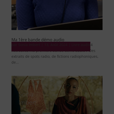
Ma 1ère bande démo audio
par
Audio Ma 1ère bande démo audio 13 août 2024
Sonia Imbert
|
13, Août 2024
|
Livre audio
Retrouvez ma première bande démo audio ! Des
extraits de spots radio, de fictions radiophoniques,
de...