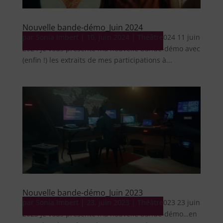
Nouvelle bande-démo_Juin 2024
par
Bande-démo Nouvelle bande-démo_Juin 2024 11 juin
Sonia Imbert
|
10, Juin 2024
|
Théâtre
2024 Je vous présente ma nouvelle bande-démo avec
(enfin !) les extraits de mes participations à...
Nouvelle bande-démo_Juin 2023
par
Bande-démo Nouvelle bande-démo_Juin 2023 23 juin
Sonia Imbert
|
23, Juin 2023
|
Théâtre
2023 Je vous présente ma nouvelle bande-démo…en