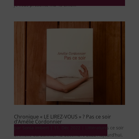
je vous présente ma 45 ème...
Chronique « LE LIREZ-VOUS » ? Pas ce soir
d’Amélie Cordonnier
par
Littérature Chronique « LE LIREZ-VOUS » ? Pas ce soir
Sonia Imbert
|
11, Déc 2022
|
Littérature
d’Amélie Cordonnier 12 décembre 2022 Aujourd’hui,