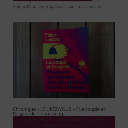
Aujourd’hui, je partage avec vous ma nouvelle...
Chronique « LE LIREZ-VOUS » ? Le couple et
l’argent de Titiou Lecoq
Littérature Chronique « LE LIREZ-VOUS » ? Le couple
par
Sonia Imbert
|
10, Jan 2023
|
Education
,
et l’argent de Titiou Lecoq 9 janvier 2023 Aujourd’hui,
Féminin
,
Littérature