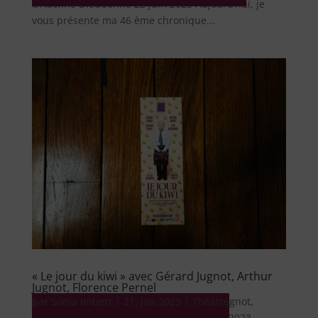
d’Adeline Dieudonné 22 juin 2023 Aujourd’hui, je
vous présente ma 46 ème chronique...
« Le jour du kiwi » avec Gérard Jugnot, Arthur
Jugnot, Florence Pernel
par
Théâtre « Le jour du kiwi » avec Gérard Jugnot,
Sonia Imbert
|
21, Jan 2023
|
Théâtre
Arthur Jugnot, Florence Pernel 22 janvier 2023