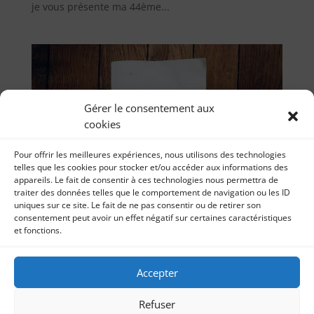
je vous présente ma 44ème...
Gérer le consentement aux
cookies
Pour offrir les meilleures expériences, nous utilisons des technologies
telles que les cookies pour stocker et/ou accéder aux informations des
appareils. Le fait de consentir à ces technologies nous permettra de
traiter des données telles que le comportement de navigation ou les ID
uniques sur ce site. Le fait de ne pas consentir ou de retirer son
consentement peut avoir un effet négatif sur certaines caractéristiques
et fonctions.
Chronique « LE LIREZ-VOUS » ? Le coeur ne
cède pas de Grégoire Bouillier
Accepter
par
Littérature Chronique « LE LIREZ-VOUS » ? Le coeur
Sonia Imbert
|
21, Oct 2022
|
Littérature
ne cède pas de Grégoire Bouillier 21 octobre 2022
Refuser