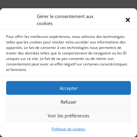
Le biclou devenu roi ! – 18ème du mois – Juillet
2020
Gérer le consentement aux
par
Bien-être Sonia imbert 9 juillet 2020 Grèves,
Sonia Imbert
|
25, Juil 2020
|
Bien-être
cookies
(dé)confinement, transports en commun restreints,
prime à la réparation, nouvelles pistes cyclables et...
Pour offrir les meilleures expériences, nous utilisons des technologies
telles que les cookies pour stocker et/ou accéder aux informations des
appareils. Le fait de consentir à ces technologies nous permettra de
traiter des données telles que le comportement de navigation ou les ID
uniques sur ce site. Le fait de ne pas consentir ou de retirer son
consentement peut avoir un effet négatif sur certaines caractéristiques
et fonctions.
Accepter
Refuser
Voir les préférences
Politique de cookies