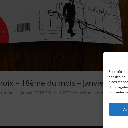
Pour offrir 
cookies pour
hoix – 18ème du mois – Janvier 2025
à ces techn
de navigatio
consentement
du mois – Janvier 2025 9 février 2025 Le destin se moque des choix
Ac