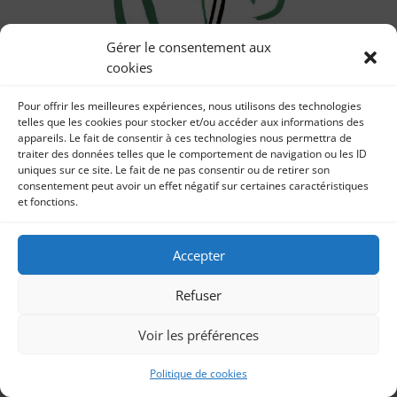
Gérer le consentement aux
cookies
Chronique Littérature « LE LIREZ-VOUS » ?
Modifié – Sébastien L.Chauzu
par
Littérature Sonia Imbert 9 juillet 2020 Aujourd’hui, je
Sonia Imbert
|
8, Juil 2020
|
Littérature
Pour offrir les meilleures expériences, nous utilisons des technologies
telles que les cookies pour stocker et/ou accéder aux informations des
vous présente ma dix-huitième chronique littérature
appareils. Le fait de consentir à ces technologies nous permettra de
avec mon avis, suivi de la lecture...
traiter des données telles que le comportement de navigation ou les ID
uniques sur ce site. Le fait de ne pas consentir ou de retirer son
consentement peut avoir un effet négatif sur certaines caractéristiques
et fonctions.
Accepter
Refuser
Voir les préférences
Politique de cookies