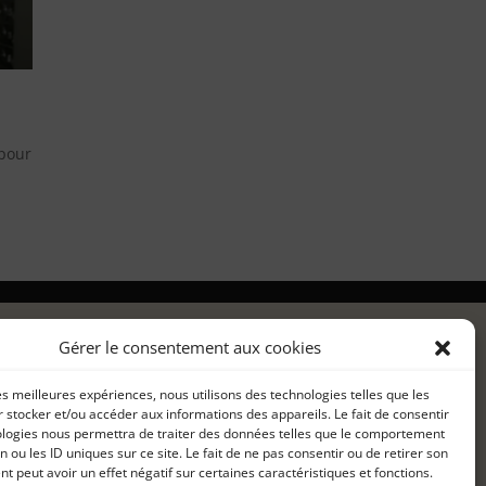
 pour
Gérer le consentement aux cookies
les meilleures expériences, nous utilisons des technologies telles que les
 stocker et/ou accéder aux informations des appareils. Le fait de consentir
ologies nous permettra de traiter des données telles que le comportement
n ou les ID uniques sur ce site. Le fait de ne pas consentir ou de retirer son
 peut avoir un effet négatif sur certaines caractéristiques et fonctions.