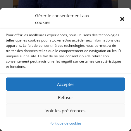
Gérer le consentement aux
cookies
Pour offrir les meilleures expériences, nous utilisons des technologies
telles que les cookies pour stocker et/ou accéder aux informations des
Ma 1ère bande démo audio
appareils. Le fait de consentir à ces technologies nous permettra de
traiter des données telles que le comportement de navigation ou les ID
par
Audio Ma 1ère bande démo audio 13 août 2024
Sonia Imbert
|
13, Août 2024
|
Livre audio
uniques sur ce site. Le fait de ne pas consentir ou de retirer son
Retrouvez ma première bande démo audio ! Des
consentement peut avoir un effet négatif sur certaines caractéristiques
extraits de spots radio, de fictions radiophoniques,
et fonctions.
de...
Accepter
Refuser
Voir les préférences
Politique de cookies