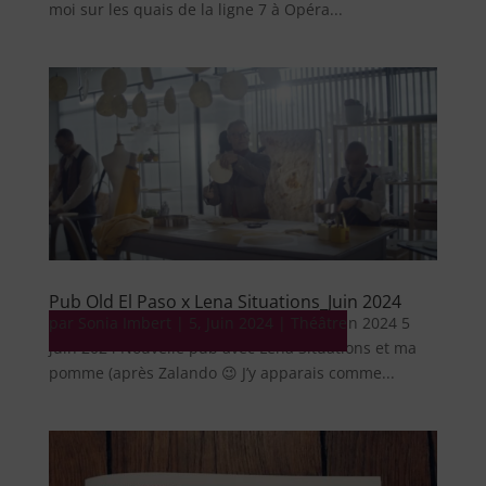
moi sur les quais de la ligne 7 à Opéra...
Pub Old El Paso x Lena Situations_Juin 2024
par
Pub Pub Old El Paso x Lena Situations_Juin 2024 5
Sonia Imbert
|
5, Juin 2024
|
Théâtre
juin 2024 Nouvelle pub avec Lena Situations et ma
pomme (après Zalando 😉 J’y apparais comme...