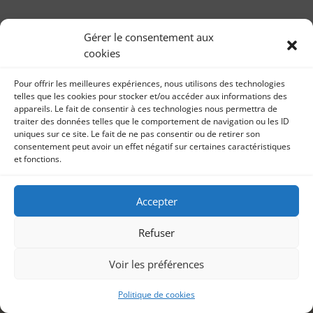
« Fabriqué à Paris » : Nos quartiers ont du
talent – 18ème du mois – Fév 2020
Gérer le consentement aux
par
Coup de coeur Sonia Imbert 9 février 2020 Pour la
Sonia Imbert
|
28, Fév 2020
|
Coup de coeur
cookies
troisième édition, la Ville de Paris a valorisé les
produits façonnés dans la capitale, en...
Pour offrir les meilleures expériences, nous utilisons des technologies
telles que les cookies pour stocker et/ou accéder aux informations des
appareils. Le fait de consentir à ces technologies nous permettra de
traiter des données telles que le comportement de navigation ou les ID
uniques sur ce site. Le fait de ne pas consentir ou de retirer son
consentement peut avoir un effet négatif sur certaines caractéristiques
et fonctions.
Accepter
Refuser
Voir les préférences
Politique de cookies