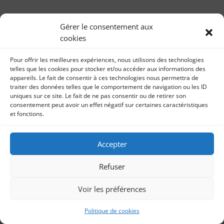
Les reflets du hasard d’Hélios Azoulay pour
l’association Valentin Haüy
Gérer le consentement aux
par
Livre audio Les reflets du hasard d’Hélios Azoulay
Sonia Imbert
|
28, Jan 2026
|
Livre audio
cookies
pour l’association Valentin Haüy 15 janvier 2026 Mon
43ème enregistrement de livre...
Pour offrir les meilleures expériences, nous utilisons des technologies
telles que les cookies pour stocker et/ou accéder aux informations des
appareils. Le fait de consentir à ces technologies nous permettra de
traiter des données telles que le comportement de navigation ou les ID
uniques sur ce site. Le fait de ne pas consentir ou de retirer son
consentement peut avoir un effet négatif sur certaines caractéristiques
et fonctions.
Accepter
Refuser
Voir les préférences
Politique de cookies