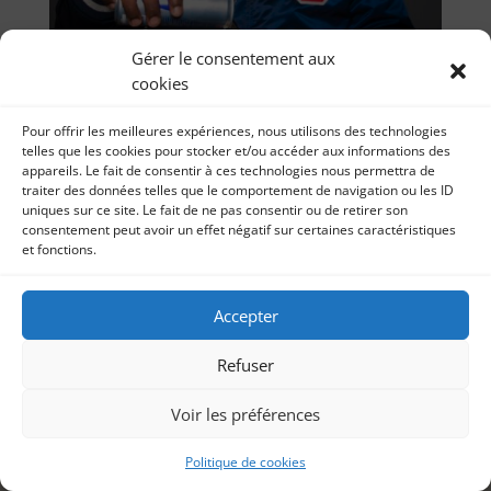
Gérer le consentement aux
cookies
Pour offrir les meilleures expériences, nous utilisons des technologies
telles que les cookies pour stocker et/ou accéder aux informations des
appareils. Le fait de consentir à ces technologies nous permettra de
traiter des données telles que le comportement de navigation ou les ID
uniques sur ce site. Le fait de ne pas consentir ou de retirer son
« Djimo » premier spectacle de …Djimo ! A
consentement peut avoir un effet négatif sur certaines caractéristiques
l’Apollo Théâtre jusqu’au 14 décembre 2019
et fonctions.
par
Théâtre Sonia Imbert 15 octobre 2019 Aujourd’hui, je
Sonia Imbert
|
16, Oct 2019
|
Théâtre
partage avec vous ma chronique “J’y vais ou j’y vais
Accepter
pas” sur le...
Refuser
Voir les préférences
Politique de cookies