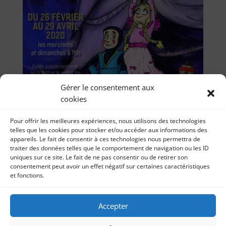
Gérer le consentement aux
cookies
Pour offrir les meilleures expériences, nous utilisons des technologies
telles que les cookies pour stocker et/ou accéder aux informations des
appareils. Le fait de consentir à ces technologies nous permettra de
traiter des données telles que le comportement de navigation ou les ID
uniques sur ce site. Le fait de ne pas consentir ou de retirer son
consentement peut avoir un effet négatif sur certaines caractéristiques
et fonctions.
Accepter
« Jouets Interdits » à la Manufacture des
Abbesses jusqu’au 29 avril 2020
par
Théâtre jeu 12 mars 2020 Aujourd’hui, je partage
Sonia Imbert
|
12, Mar 2020
|
Théâtre