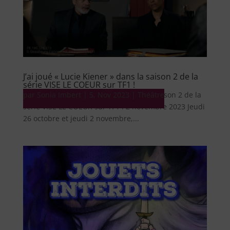
J’ai joué « Lucie Kiener » dans la saison 2 de la
série VISE LE COEUR sur TF1 !
par
Série J’ai joué « Lucie Kiener » dans la saison 2 de la
Sonia Imbert
|
5, Nov 2023
|
Théâtre
série VISE LE COEUR sur TF1 ! 2 novembre 2023 Jeudi
26 octobre et jeudi 2 novembre,...