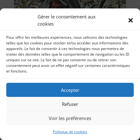
Gérer le consentement aux
cookies
Pour offrir les meilleures expériences, nous utilisons des technologies
telles que les cookies pour stocker et/ou accéder aux informations des
appareils. Le fait de consentir à ces technologies nous permettra de
traiter des données telles que le comportement de navigation ou les ID
uniques sur ce site. Le fait de ne pas consentir ou de retirer son
consentement peut avoir un effet négatif sur certaines caractéristiques
« Sothik » de Marie Desplechin et Sothik Hok
et fonctions.
pour l’association Valentin Haüy
par
Livre audio livres pour enfants 12 septembre 2019
Sonia Imbert
|
12, Sep 2019
|
Livre audio
Mon deuxième enregistrement de livre audio pour
Accepter
l’Association Valentin Haüy d’aide aux...
Refuser
Voir les préférences
Politique de cookies