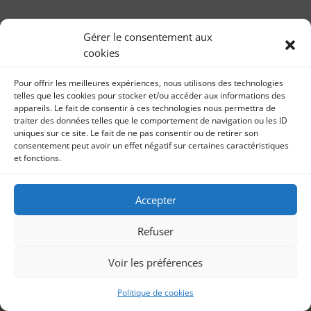
« Fabriqué à Paris » : Nos quartiers ont du
talent – 18ème du mois – Fév 2020
Gérer le consentement aux
par
Coup de coeur Sonia Imbert 9 février 2020 Pour la
Sonia Imbert
|
28, Fév 2020
|
Coup de coeur
cookies
troisième édition, la Ville de Paris a valorisé les
produits façonnés dans la capitale, en...
Pour offrir les meilleures expériences, nous utilisons des technologies
telles que les cookies pour stocker et/ou accéder aux informations des
appareils. Le fait de consentir à ces technologies nous permettra de
traiter des données telles que le comportement de navigation ou les ID
uniques sur ce site. Le fait de ne pas consentir ou de retirer son
consentement peut avoir un effet négatif sur certaines caractéristiques
et fonctions.
Accepter
Refuser
Voir les préférences
Politique de cookies