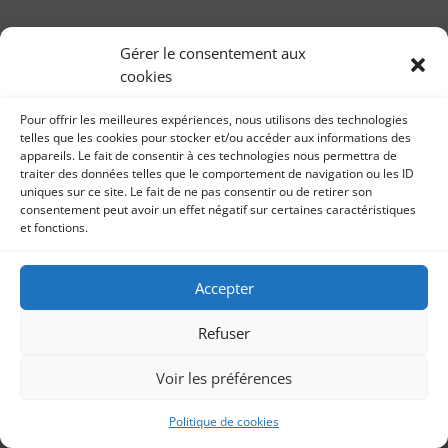
Jour de ressac de Maylis de Kerangal pour
l’association Valentin Haüy
Gérer le consentement aux
par
Livre audio Jour de ressac de Maylis de Kerangal
Sonia Imbert
|
11, Fév 2025
|
Livre audio
cookies
pour l’association Valentin Haüy 11 février 2025 Mon
40ème enregistrement de livre audio pour...
Pour offrir les meilleures expériences, nous utilisons des technologies
telles que les cookies pour stocker et/ou accéder aux informations des
appareils. Le fait de consentir à ces technologies nous permettra de
traiter des données telles que le comportement de navigation ou les ID
uniques sur ce site. Le fait de ne pas consentir ou de retirer son
consentement peut avoir un effet négatif sur certaines caractéristiques
et fonctions.
Accepter
Refuser
Voir les préférences
Politique de cookies