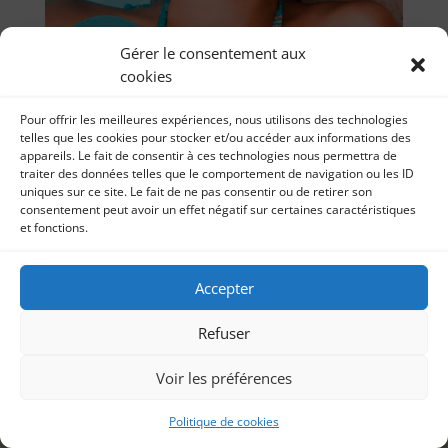
Gérer le consentement aux
cookies
Pour offrir les meilleures expériences, nous utilisons des technologies
telles que les cookies pour stocker et/ou accéder aux informations des
appareils. Le fait de consentir à ces technologies nous permettra de
traiter des données telles que le comportement de navigation ou les ID
uniques sur ce site. Le fait de ne pas consentir ou de retirer son
Mon premier livre édité : A CONTRE EMPLOI de
consentement peut avoir un effet négatif sur certaines caractéristiques
Clémence BODOC
et fonctions.
par
Littérature zoom 25 décembre 2020 C’est Noël !
Sonia Imbert
|
25, Déc 2020
|
Littérature
Quel autre jour pouvais-je choisir pour vous
présenter enfin LE premier livre de mon cru en...
Accepter
Refuser
Voir les préférences
Politique de cookies