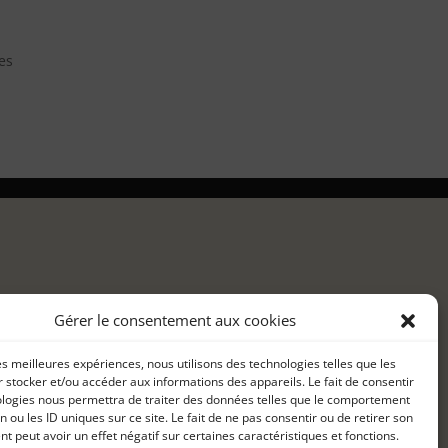
es
Gérer le consentement aux cookies
les meilleures expériences, nous utilisons des technologies telles que les
 stocker et/ou accéder aux informations des appareils. Le fait de consentir
ologies nous permettra de traiter des données telles que le comportement
n ou les ID uniques sur ce site. Le fait de ne pas consentir ou de retirer son
 peut avoir un effet négatif sur certaines caractéristiques et fonctions.