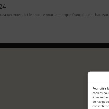
24
4 Retrouvez ici le spot TV pour la marque française de chaussur
Pour offrir 
cookies pour
à ces techn
de navigatio
consentement