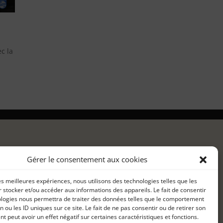
c la
Gérer le consentement aux cookies
les meilleures expériences, nous utilisons des technologies telles que les
 stocker et/ou accéder aux informations des appareils. Le fait de consentir
ologies nous permettra de traiter des données telles que le comportement
n ou les ID uniques sur ce site. Le fait de ne pas consentir ou de retirer son
 peut avoir un effet négatif sur certaines caractéristiques et fonctions.