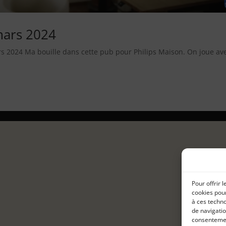
mars 2024
s 2024 Ma bouille dans cette pub pour Philips Maison. On joue ave
Pour offrir 
cookies pour
à ces techn
de navigatio
consentement