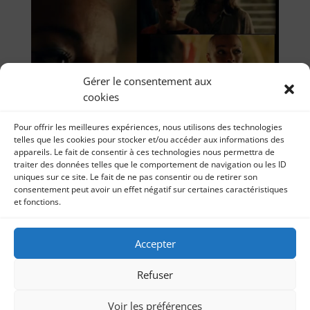
Gérer le consentement aux
cookies
Pour offrir les meilleures expériences, nous utilisons des technologies
telles que les cookies pour stocker et/ou accéder aux informations des
appareils. Le fait de consentir à ces technologies nous permettra de
traiter des données telles que le comportement de navigation ou les ID
uniques sur ce site. Le fait de ne pas consentir ou de retirer son
consentement peut avoir un effet négatif sur certaines caractéristiques
et fonctions.
Accepter
Tournage Tropiques criminels_Saison 5_Rôle
Amalia François
par
Série Tournage Tropiques criminels_Saison 5_Rôle
Sonia Imbert
|
19, Mai 2023
|
Théâtre
Refuser
Amalia François 10 mai 2023 Bientôt sur France 2,
l’épisode de « Tropiques criminels » dans...
Voir les préférences