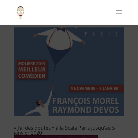
« J’ai des doutes » à la Scala Paris jusqu’au 5
janvier 2020