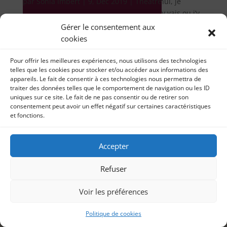
par
Théâtre scala 9 décembre 2019 Aujourd’hui, je
Sonia Imbert
|
9, Déc 2019
|
Théâtre
partage avec vous ma chronique vidéo “J’y vais ou j’y
vais pas”. Il...
Gérer le consentement aux
cookies
Pour offrir les meilleures expériences, nous utilisons des technologies
telles que les cookies pour stocker et/ou accéder aux informations des
appareils. Le fait de consentir à ces technologies nous permettra de
traiter des données telles que le comportement de navigation ou les ID
uniques sur ce site. Le fait de ne pas consentir ou de retirer son
consentement peut avoir un effet négatif sur certaines caractéristiques
et fonctions.
Accepter
Refuser
Voir les préférences
Politique de cookies