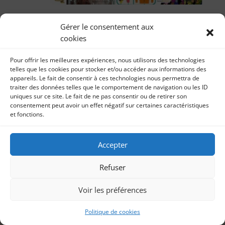
Les livres 2020 que je vous ai chroniqués ! Best-
Gérer le consentement aux
of style :-)
cookies
par
Littérature Sonia Imbert 18 décembre 2020 Ils sont
Sonia Imbert
|
17, Déc 2020
|
Littérature
au nombre de 12+1 😉 et en cette fin d’année qui se
Pour offrir les meilleures expériences, nous utilisons des technologies
termine (ENFIN!), je vous les remémore...
telles que les cookies pour stocker et/ou accéder aux informations des
appareils. Le fait de consentir à ces technologies nous permettra de
traiter des données telles que le comportement de navigation ou les ID
uniques sur ce site. Le fait de ne pas consentir ou de retirer son
consentement peut avoir un effet négatif sur certaines caractéristiques
et fonctions.
Accepter
Refuser
Voir les préférences
Politique de cookies