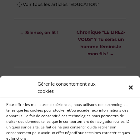
Voir tous les articles "EDUCATION"
Chronique "LE LIREZ-
←
Silence, on lit !
VOUS" ? Tu seras un
homme féministe
mon fils !
→
Gérer le consentement aux
cookies
Pour offrir les meilleures expériences, nous utilisons des technologies
telles que les cookies pour stocker et/ou accéder aux informations des
appareils. Le fait de consentir à ces technologies nous permettra de
traiter des données telles que le comportement de navigation ou les ID
uniques sur ce site. Le fait de ne pas consentir ou de retirer son
consentement peut avoir un effet négatif sur certaines caractéristiques
et fonctions.