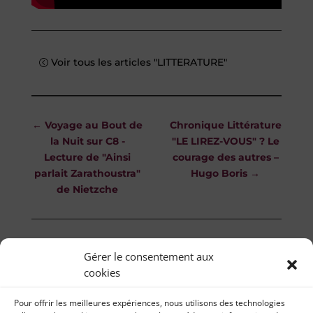
Voir tous les articles "LITTERATURE"
←
Voyage au Bout de
Chronique Littérature
la Nuit sur C8 -
"LE LIREZ-VOUS" ? Le
Lecture de "Ainsi
courage des autres –
parlait Zarathoustra"
Hugo Boris
→
de Nietzche
Gérer le consentement aux
cookies
Pour offrir les meilleures expériences, nous utilisons des technologies