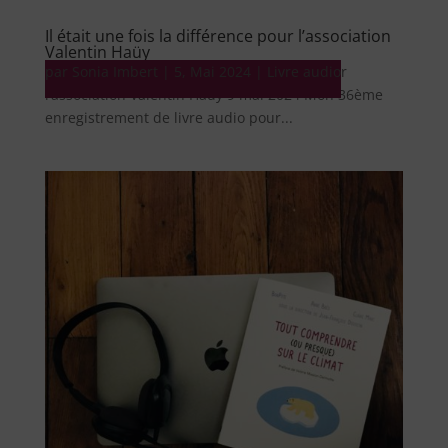
Il était une fois la différence pour l’association
Valentin Haüy
par
Livre audio Il était une fois la différence pour
Sonia Imbert
|
5, Mai 2024
|
Livre audio
l’association Valentin Haüy 9 mai 2024 Mon 36ème
enregistrement de livre audio pour...