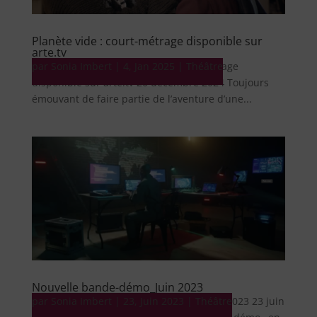
Planète vide : court-métrage disponible sur
arte.tv
par
Court-métrage Planète vide : court-métrage
Sonia Imbert
|
4, Jan 2025
|
Théâtre
disponible sur arte.tv 20 décembre 2024 Toujours
émouvant de faire partie de l’aventure d’une...
Nouvelle bande-démo_Juin 2023
par
Bande-démo Nouvelle bande-démo_Juin 2023 23 juin
Sonia Imbert
|
23, Juin 2023
|
Théâtre