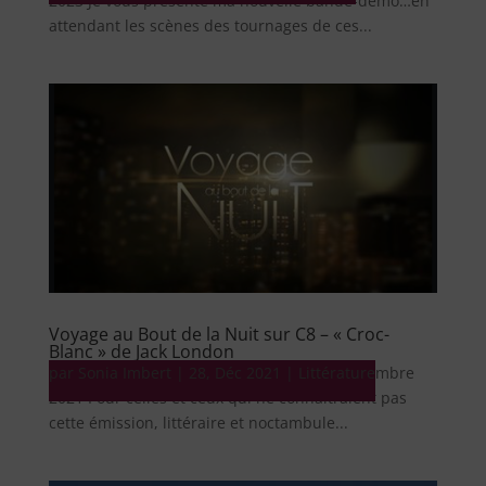
2023 Je vous présente ma nouvelle bande-démo…en
attendant les scènes des tournages de ces...
Voyage au Bout de la Nuit sur C8 – « Croc-
Blanc » de Jack London
par
Littérature voyage au bout de la nuit 28 décembre
Sonia Imbert
|
28, Déc 2021
|
Littérature
2021 Pour celles et ceux qui ne connaîtraient pas
cette émission, littéraire et noctambule...