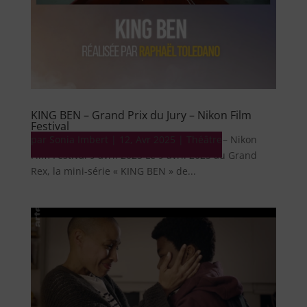
KING BEN – Grand Prix du Jury – Nikon Film
Festival
par
Mini-série KING BEN – Grand Prix du Jury – Nikon
Sonia Imbert
|
12, Avr 2025
|
Théâtre
Film Festival 9 avril 2025 Le 9 avril 2025 au Grand
Rex, la mini-série « KING BEN » de...