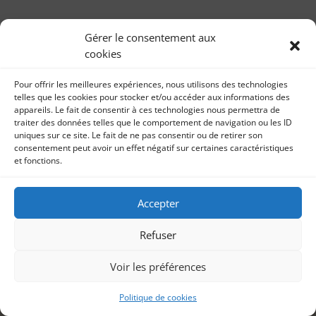
Les Lionnes : rugir et agir…
Gérer le consentement aux
par
Féminin pub 23 juillet 2019 Il est temps. Il est temps
Sonia Imbert
|
23, Juil 2019
|
Féminin
cookies
de sortir les crocs. Il est temps d’affûter nos griffes. Il
est temps de rugir et d’agir !...
Pour offrir les meilleures expériences, nous utilisons des technologies
telles que les cookies pour stocker et/ou accéder aux informations des
appareils. Le fait de consentir à ces technologies nous permettra de
traiter des données telles que le comportement de navigation ou les ID
uniques sur ce site. Le fait de ne pas consentir ou de retirer son
consentement peut avoir un effet négatif sur certaines caractéristiques
et fonctions.
Accepter
Refuser
Voir les préférences
Politique de cookies