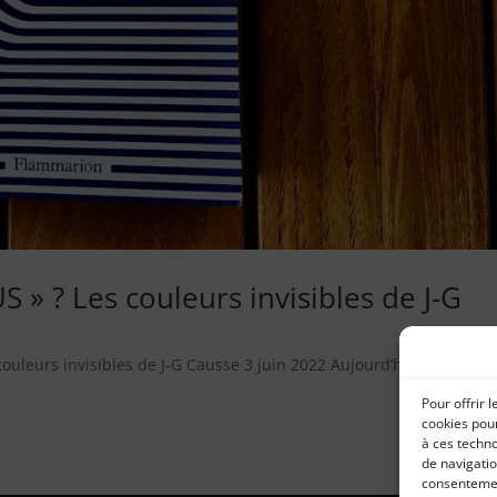
 » ? Les couleurs invisibles de J-G
ouleurs invisibles de J-G Causse 3 juin 2022 Aujourd’hui, je vous
Pour offrir 
cookies pour
à ces techn
de navigatio
consentement