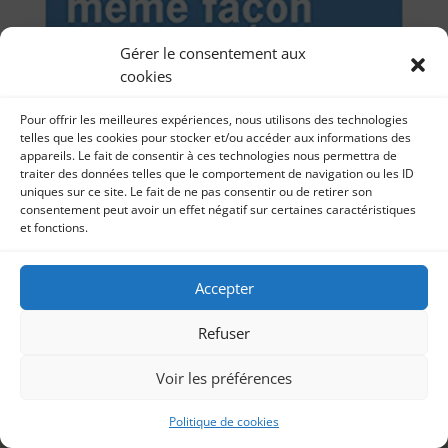
Gérer le consentement aux
cookies
Pour offrir les meilleures expériences, nous utilisons des technologies
telles que les cookies pour stocker et/ou accéder aux informations des
appareils. Le fait de consentir à ces technologies nous permettra de
traiter des données telles que le comportement de navigation ou les ID
uniques sur ce site. Le fait de ne pas consentir ou de retirer son
Chronique Littérature « LE LIREZ-VOUS » ? Tous
consentement peut avoir un effet négatif sur certaines caractéristiques
les hommes… » – Jean-Paul Dubois
et fonctions.
par
Littérature canada 23 décembre 2019 Aujourd’hui, je
Sonia Imbert
|
22, Déc 2019
|
Littérature
vous présente ma dixième chronique littérature avec
mon avis, suivi de la lecture...
Accepter
Refuser
Voir les préférences
Politique de cookies