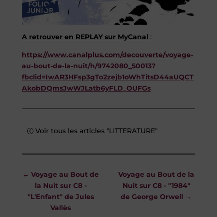
A retrouver en REPLAY sur MyCanal
:
https://www.canalplus.com/decouverte/voyage-
au-bout-de-la-nuit/h/9742080_50013?
fbclid=IwAR3HFsp3gTo2zejb1oWhTitsD44aUQCT
AkobDQmsJwWJLatb6yFLD_OUFGs
Voir tous les articles "LITTERATURE"
←
Voyage au Bout de
Voyage au Bout de la
la Nuit sur C8 -
Nuit sur C8 - "1984"
"L'Enfant" de Jules
de George Orwell
→
Vallès