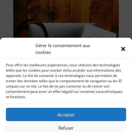
Gérer le consentement aux
cookies
Pour offrir les meilleures expériences, nous utilisons des technologies
telles que les cookies pour stocker et/ou accéder aux informations des
appareils. Le fait de consentir à ces technologies nous permettra de
traiter des données telles que le comportement de navigation ou les ID
uniques sur ce site. Le fait de ne pas consentir ou de retirer son
consentement peut avoir un effet négatif sur certaines caractéristiques
et fonctions.
« Si tu meurs je te tue » de Chloé Verlhac pour
l’association Valentin Haüy
Accepter
par
Livre audio lecture à voix haute 27 octobre 2020
Sonia Imbert
|
2, Nov 2020
|
Livre audio
Mon onzième enregistrement de livre audio pour
Refuser