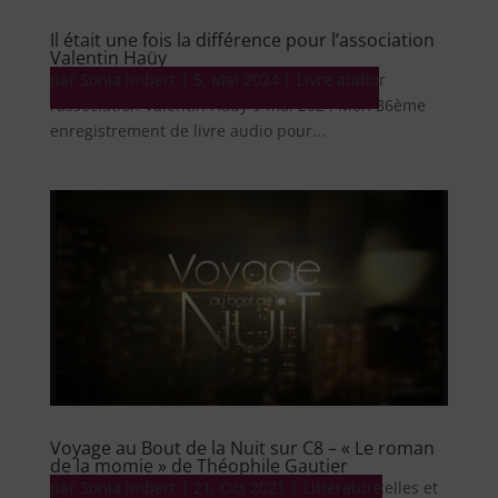
Il était une fois la différence pour l’association
Valentin Haüy
par
Livre audio Il était une fois la différence pour
Sonia Imbert
|
5, Mai 2024
|
Livre audio
l’association Valentin Haüy 9 mai 2024 Mon 36ème
enregistrement de livre audio pour...
Voyage au Bout de la Nuit sur C8 – « Le roman
de la momie » de Théophile Gautier
par
Littérature canal plus 17 octobre 2021 Pour celles et
Sonia Imbert
|
21, Oct 2021
|
Littérature