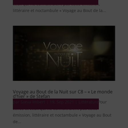
ceux qui ne connaîtraient pas cette émission,
littéraire et noctambule « Voyage au Bout de la...
Voyage au Bout de la Nuit sur C8 – « Le monde
d’hier » de Stefan
par
Littérature Sonia Imbert 20 septembre 2021 Pour
Sonia Imbert
|
19, Sep 2021
|
Littérature
celles et ceux qui ne connaîtraient pas cette
émission, littéraire et noctambule « Voyage au Bout
de...