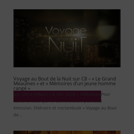
Voyage au Bout de la Nuit sur C8 – « Le Grand
Meaulnes » et « Mémoires d’un jeune homme
rangé »
par
Littérature Sonia Imbert 14 décembre 2020 Pour
Sonia Imbert
|
8, Déc 2020
|
Littérature
celles et ceux qui ne connaîtraient pas cette
émission, littéraire et noctambule « Voyage au Bout
de...